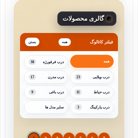
گالری محصولات
فیلتر کاتالوگ
همه
همه
38
درب فرفورژه
17
23
درب ویلایی
درب مدرن
9
11
درب حیاط
درب باغی
3
درب پارکینگ
سایر مدل ها