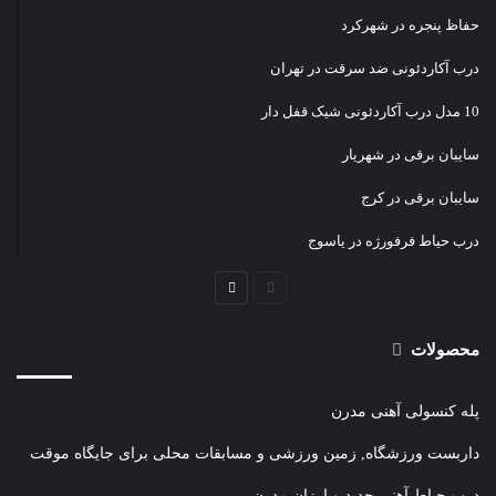
حفاظ پنجره در شهرکرد
درب آکاردئونی ضد سرقت در تهران
10 مدل درب آکاردئونی شیک قفل دار
سایبان برقی در شهریار
سایبان برقی در کرج
درب حیاط فرفورژه در یاسوج
صفحه
صفحه
قبلی
بعدی
محصولات
پله کنسولی آهنی مدرن
داربست ورزشگاه, زمین ورزشی و مسابقات محلی برای جایگاه موقت
درب حیاط آهنی جدید و ارزان مدرن