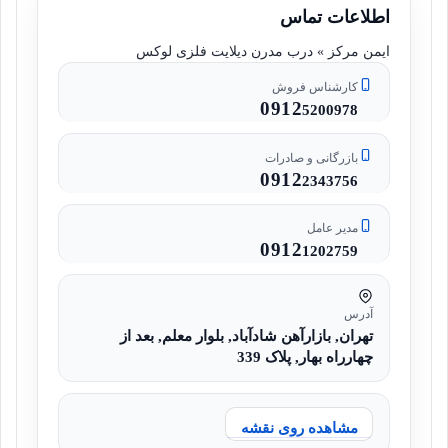
اطلاعات تماس
ایمن مرکز » درب مدرن دیلایت فلزی لوکس
کارشناس فروش
0912
5200978
بازرگانی و صادرات
0912
2343756
مدیر عامل
0912
1202759
آدرس
تهران, بازارآهن شادآباد, بلوار معلم, بعد از
چهارراه بهار, پلاک 339
مشاهده روی نقشه