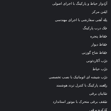
آردواز حیاط و پارکینگ با اجرای اصولی
ایمن مرکز
پله آهنی سفارشی با اجرای مهندسی
جک درب پارکینگ
حفاظ پنجره
حفاظ دیوار
حفاظ شاخ گوزنی
درب آکاردئونی
درب حیاط
درب شیشه ای اتوماتیک با نصب تخصصی
راهبند پارکینگ با کنترل تردد هوشمند
سایبان برقی
سقف برقی متحرک با موتور استاندارد
کرکره برقی