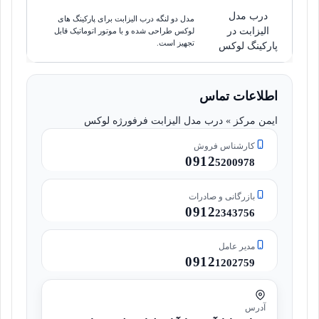
درب مدل
مدل دو لنگه درب الیزابت برای پارکینگ های
الیزابت در
لوکس طراحی شده و با موتور اتوماتیک قابل
تجهیز است.
پارکینگ لوکس
اطلاعات تماس
ایمن مرکز » درب مدل الیزابت فرفورژه لوکس
کارشناس فروش
0912
5200978
بازرگانی و صادرات
0912
2343756
مدیر عامل
0912
1202759
آدرس