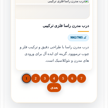
درب مدرن راسا فلزی ترکیبی
کد 9062/7905
درب مدرن راسا با طراحی دقیق و ترکیب فلز و
چوب ترمووود, گزینه ای ایده آل برای ورودی
های مدرن و نئوکلاسیک است.
1
2
3
4
5
6
7
بعدی