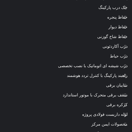
جک درب پارکینگ
حفاظ پنجره
حفاظ دیوار
حفاظ شاخ گوزنی
درب آکاردئونی
درب حیاط
درب شیشه ای اتوماتیک با نصب تخصصی
راهبند پارکینگ با کنترل تردد هوشمند
سایبان برقی
سقف برقی متحرک با موتور استاندارد
کرکره برقی
لوله داربست فولادی پروژه
محصولات ایمن مرکز