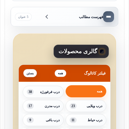
فهرست مطالب
5 عنوان
گالری محصولات
فیلتر کاتالوگ
همه
همه
38
درب فرفورژه
17
23
درب ویلایی
درب مدرن
9
11
درب حیاط
درب باغی