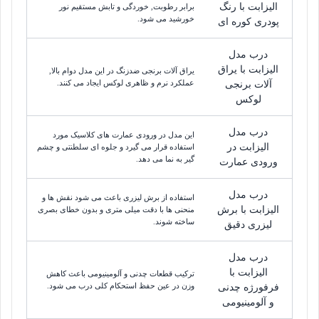
الیزابت با رنگ
برابر رطوبت, خوردگی و تابش مستقیم نور
خورشید می شود.
پودری کوره ای
درب مدل
الیزابت با یراق
یراق آلات برنجی ضدزنگ در این مدل دوام بالا,
عملکرد نرم و ظاهری لوکس ایجاد می کنند.
آلات برنجی
لوکس
درب مدل
این مدل در ورودی عمارت های کلاسیک مورد
الیزابت در
استفاده قرار می گیرد و جلوه ای سلطنتی و چشم
گیر به نما می دهد.
ورودی عمارت
درب مدل
استفاده از برش لیزری باعث می شود نقش ها و
الیزابت با برش
منحنی ها با دقت میلی متری و بدون خطای بصری
ساخته شوند.
لیزری دقیق
درب مدل
الیزابت با
ترکیب قطعات چدنی و آلومینیومی باعث کاهش
وزن در عین حفظ استحکام کلی درب می شود.
فرفورژه چدنی
و آلومینیومی