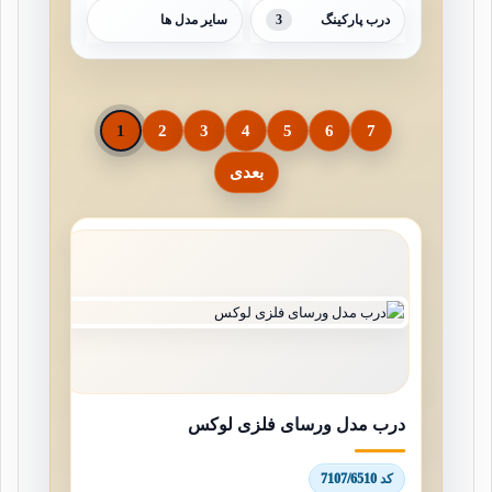
3
درب پارکینگ
سایر مدل ها
1
2
3
4
5
6
7
بعدی
درب مدل ورسای فلزی لوکس
کد 7107/6510