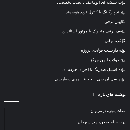
درب شیشه ای اتوماتیک با نصب تخصصی
راهبند پارکینگ با کنترل تردد هوشمند
سایبان برقی
سقف برقی متحرک با موتور استاندارد
کرکره برقی
لوله داربست فولادی پروژه
محصولات ایمن مرکز
نرده استیل ضدزنگ با اجرای حرفه ای
نرده سی ان سی با حفاظ لیزری سفارشی
نوشته های تازه
حفاظ پنجره در مریوان
درب حیاط فرفورژه در سیرجان