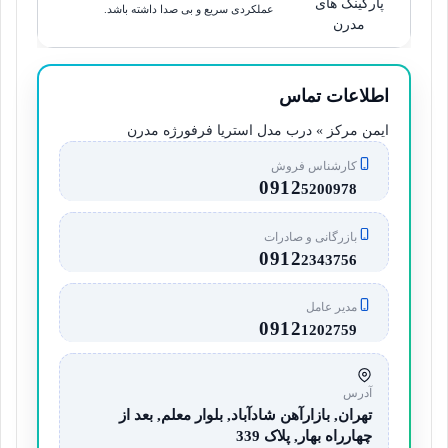
پارکینگ های
عملکردی سریع و بی صدا داشته باشد.
مدرن
اطلاعات تماس
ایمن مرکز » درب مدل استریا فرفورژه مدرن
کارشناس فروش
0912
5200978
بازرگانی و صادرات
0912
2343756
مدیر عامل
0912
1202759
آدرس
تهران, بازارآهن شادآباد, بلوار معلم, بعد از
چهارراه بهار, پلاک 339