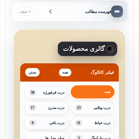
فهرست مطالب
5 عنوان
گالری محصولات
فیلتر کاتالوگ
همه
همه
38
درب فرفورژه
17
23
درب ویلایی
درب مدرن
9
11
درب حیاط
درب باغی
3
درب پارکینگ
سایر مدل ها