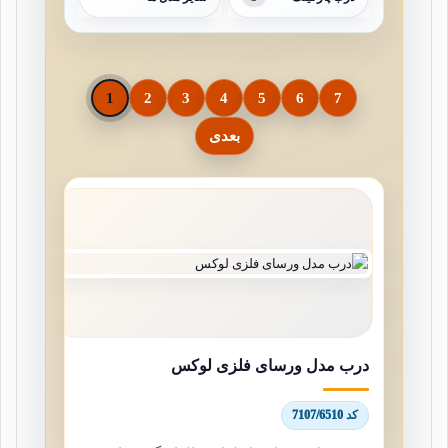
1
2
3
4
5
6
7
بعدی
درب مدل ورسای فلزی لوکس
کد 7107/6510