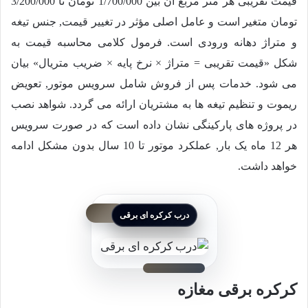
قیمت تقریبی هر متر مربع آن بین
1/700/000
تومان تا
3/200/000
تومان متغیر است و عامل اصلی مؤثر در تغییر قیمت, جنس تیغه
و متراژ دهانه ورودی است. فرمول کلامی محاسبه قیمت به
شکل «قیمت تقریبی = متراژ × نرخ پایه × ضریب متریال» بیان
می شود. خدمات پس از فروش شامل سرویس موتور, تعویض
ریموت و تنظیم تیغه ها به مشتریان ارائه می گردد. شواهد نصب
در پروژه های پارکینگی نشان داده است که در صورت سرویس
هر 12 ماه یک بار, عملکرد موتور تا 10 سال بدون مشکل ادامه
خواهد داشت.
درب کرکره ای برقی
کرکره برقی مغازه