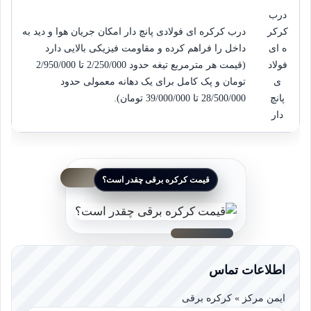
درب
کرکر
درب کرکره ای فولادی پانچ دار امکان جریان هوا و دید به
ه ای
داخل را فراهم کرده و مقاومت فیزیکی بالایی دارد
فولاد
(قیمت هر مترمربع تیغه حدود
2/250/000
 تا 
2/950/000
ی
تومان
و پک کامل برای یک دهانه معمولی حدود
پانچ
28/500/000
 تا 
39/000/000
تومان
).
دار
قیمت کرکره برقی چقدر است؟
اطلاعات تماس
ایمن مرکز » کرکره برقی