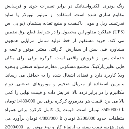
رنگ پودری الکترواستاتیک در برابر تغییرات جوی و فرسایش
مقاوم سازی شده است. استفاده از موتور توبولار یا ساید
قدرتمند, ریل و مویی باکیفیت و منبع تغذیه پشتیبان (یو پی اس
(UPS) عملکرد مداوم این محصول را در شرایط قطع برق تضمین
می کند. خرید مستقیم از خط تولید شامل مزایایی همچون
مشاوره فنی پیش از سفارش, گارانتی معتبر موتور و تیغه و
خدمات پس از فروش واقعی است. کرکره برقی برای مکان
هایی نظیر پارکینگ مجتمع مسکونی, مغازه, سوله صنعتی و پنجره
ویلا کاربرد دارد و فضای اشغال شده را به حداقل می رساند.
بنابراین استفاده از متریال ضخیم و موتورهای صنعتی, دوام
مکانیزم را در برابر تردد بالا افزایش داده و قیمت نهایی را کمی
بالا می برد. قیمت هر مترمربع کرکره برقی بین
1/480/000
تومان
تا
3/450/000
تومان است. قیمت پک کامل کرکره برقی همراه
متعلقات حدود
2/200/000
تومان تا
4/800/000
تومان برآورد می
شود. هزینه نصب بسته به ارتفاع کار و نوع موتور بین
2/200/000