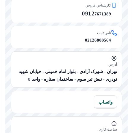
کارشناس فروش
0912
7671389
تلفن ثابت
02126808564
آدرس
تهران - شهرک آزادی - بلوار امام خمینی - خیابان شهید
نوذری - نبش تیر سوم - ساختمان ستاره - واحد 8
واتساپ
ساعت کاری