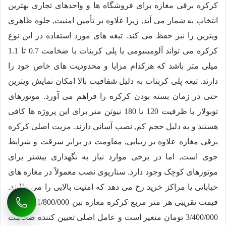
کرکره برقی مغازه برای فروشگاه ها و واحدهای تجاری بهترین
انتخاب به شمار می آید, زیرا علاوه بر تأمین امنیت, جلوه ظاهری
ویترین را نیز حفظ می کند. تیغه های مورد استفاده در این نوع
کرکره می تواند آلومینیومی یا پلی کربنات با ضخامت 0.7 تا 1.1
میلی متر باشد که هرکدام مزایا و محدودیت های خاص خود را
دارند. تیغه پلی کربنات به دلیل شفافیت بالا امکان نمایش ویترین
حتی در زمان بسته بودن کرکره را فراهم می آورد. موتورهای
توبولار با ظرفیت 120 تا 180 نیوتن متر برای این پروژه ها کافی
هستند و به دلیل حجم کم, نصب آسانی دارند. مزیت اصلی کرکره
برقی مغازه علاوه بر زیبایی, مقاومت در برابر سرقت و شرایط
جوی است, اما در برخی موارد نیاز به نگهداری بیشتر برای
موتورهای کوچک وجود دارد. سناریوی نصب معمولاً در مغازه های
خیابانی یا مراکز خرید رخ می دهد که امنیت بالایی را می طلبند.
قیمت تقریبی هر متر مربع کرکره مغازه بین
1/800/000
تومان تا
3/400/000
تومان متغیر است و عامل اصلی تعیین کننده ضخامت