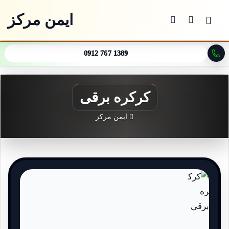
ایمن مرکز
منو
جستجو برای
تغییر پوسته
0912 767 1389
کرکره برقی
ایمن مرکز