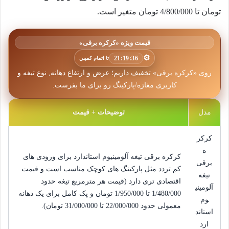
تومان تا
4/800/000
تومان متغیر است.
قیمت ویژه «کرکره برقی»
⚙️
21:19:34
تا اتمام کمپین
روی «کرکره برقی» تخفیف داریم؛ عرض و ارتفاع دهانه, نوع تیغه و
کاربری مغازه/پارکینگ رو برای ما بفرست.
مدل
توضیحات + قیمت
کرکر
ه
کرکره برقی تیغه آلومینیوم استاندارد برای ورودی های
برقی
کم تردد مثل پارکینگ های کوچک مناسب است و قیمت
تیغه
اقتصادی تری دارد (قیمت هر مترمربع تیغه حدود
آلومینی
1/480/000
 تا 
1/950/000
تومان
و پک کامل برای یک دهانه
وم
معمولی حدود
22/000/000
 تا 
31/000/000
تومان
).
استاند
ارد