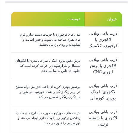
عنوان
توضیحات
درب باغی ویلایی
مدل های فرفورژه با جزئیات دست ساز و فرم
لاکچری با
های هنری ساخته می شوند و حس اصالت و
شکوه به ورودی باغ می بخشند.
فرفورژه کلاسیک
درب باغی ویلایی
برش دقیق لیزری امکان طراحی مدرن با الگوهای
لاکچری با برش
مینیمال و تکرارشونده را فراهم کرده است که
جلوه ای خاص به نما می دهد.
لیزری CNC
درب باغی ویلایی
پوشش پودری کوره ای باعث افزایش دوام سطح
لاکچری با رنگ
در برابر زنگ زدگی و اشعه خورشید می شود و
ماندگاری رنگ را تضمین می کند.
پودری کوره ای
درب باغی ویلایی
شیشه های دکوراتیو سکوریت با طرح های مات یا
لاکچری با شیشه
رفلکس ترکیبی زیبا با بدنه فلزی ایجاد می کنند و
نور طبیعی را عبور می دهند.
تزئینی