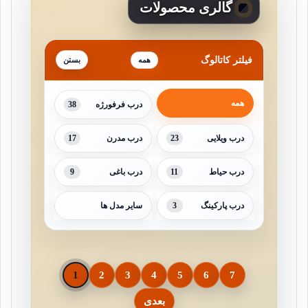
گالری محصولات
فیلتر کاتالوگ
همه
همه
38
درب فرفورژه
17
23
درب ویلایی
درب مدرن
9
11
درب حیاط
درب باغی
3
درب پارکینگ
سایر مدل ها
1
2
3
4
5
6
7
بعدی