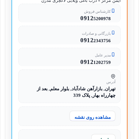
ایمن مرکز » درب باغی ویلایی لاکچری مدرن
کارشناس فروش
0912
5200978
بازرگانی و صادرات
0912
2343756
مدیر عامل
0912
1202759
آدرس
تهران, بازارآهن شادآباد, بلوار معلم, بعد از
چهارراه بهار, پلاک 339
مشاهده روی نقشه