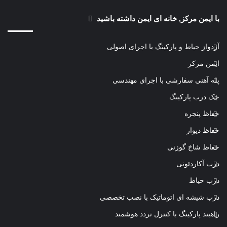
با ایمن مرکز, خانه ای ایمن داشته باشید
آردواز حیاط و پارکینگ با اجرای اصولی
ایمن مرکز
پله آهنی سفارشی با اجرای مهندسی
جک درب پارکینگ
حفاظ پنجره
حفاظ دیوار
حفاظ شاخ گوزنی
درب آکاردئونی
درب حیاط
درب شیشه ای اتوماتیک با نصب تخصصی
راهبند پارکینگ با کنترل تردد هوشمند