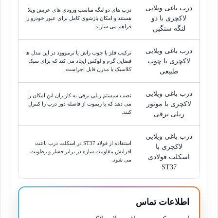
درب باغی ویلایی
درب های دو لنگه مناسب ورودی های عریض ویلا
لاکچری با دو
هستند و امکان بازشوی کامل برای عبور خودرو را
فراهم می سازند.
لنگه سنگین
درب باغی ویلایی
ترکیب فلز با چوب راش یا ترمووود در این مدل ها
لاکچری با چوب
فضایی گرم و لوکس ایجاد می کند که برای سبک
کلاسیک یا مدرن قابل اجراست.
طبیعی
درب باغی ویلایی
نصب سیستم ریلی برقی به کاربران این امکان را
لاکچری با موتور
می دهد که با ریموت از فاصله دور درب را کنترل
کنند.
ریلی برقی
درب باغی ویلایی
استفاده از فولاد ST37 در اسکلت درب باعث
لاکچری با
افزایش مقاومت سازه در برابر فشار و رطوبت
اسکلت فولادی
می شود.
ST37
اطلاعات تماس