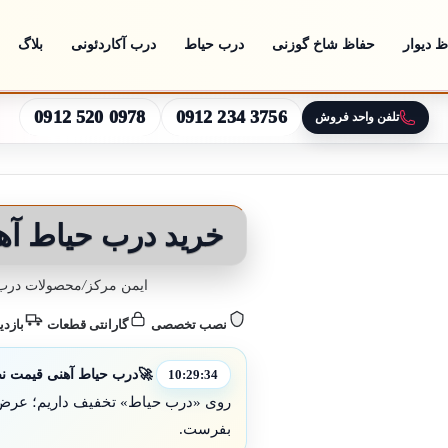
 دیوار
حفاظ شاخ گوزنی
درب حیاط
درب آکاردئونی
بلاگ
0912 520 0978
0912 234 3756
تلفن واحد فروش
خرید درب حیاط آ
ایمن مرکز
/
محصولات درب 
نصب تخصصی
گارانتی قطعات
بازدی
🚀
درب حیاط آهنی قیمت نص
10:29:32
روی «درب حیاط» تخفیف داریم؛ عرض و 
بفرست.