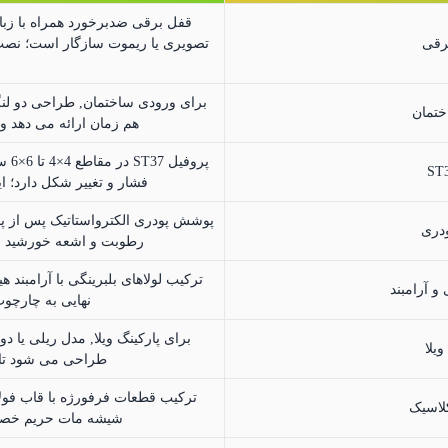
قفل برقی ضدبرخورد همراه با زبان
رقی
تصویری یا ریموت سازگار است؛ نص
ختمان
هم زمان ارائه می دهد و 
پرو
فشار و تغییر شکل دارد؛ ا
پوشش پودری الکترواستاتیک پس از پخ
ودری
رطوبت و اشعه خورشید ای
ترکیب لولاهای بلبرینگی با آرامبند
و آرامبند
نهایی به چارچوب
یلا
طراحی می شود تا ت
ترکیب قطعات فرفورژه با قاب فولا
لاسیک
شیشه مات حریم خصوص