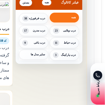
فیلتر کاتالوگ
همه
همه
درب فرفورژه
38
درب م
درب ویلایی
23
درب مدرن
17
کد 7107/6510
درب حیاط
11
درب باغی
9
درب م
سایر مدل ها
گرفته
درب پارکینگ
3
و ساخت
ممتاز 
های م
ارتباط سریع