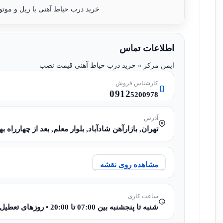
خرید درب حیاط آهنی با ریل و موتو
اطلاعات تماس
ایمن مرکز » خرید درب حیاط آهنی قیمت نصب
کارشناس فروش
0912
5200978
آدرس
تهران, بازارآهن شادآباد, بلوار معلم, بعد از چهارراه بهار,
مشاهده روی نقشه
ساعت کاری
شنبه تا پنجشنبه بین 07:00 تا 20:00 • روزهای تعطیل 08:00 تا 15:00