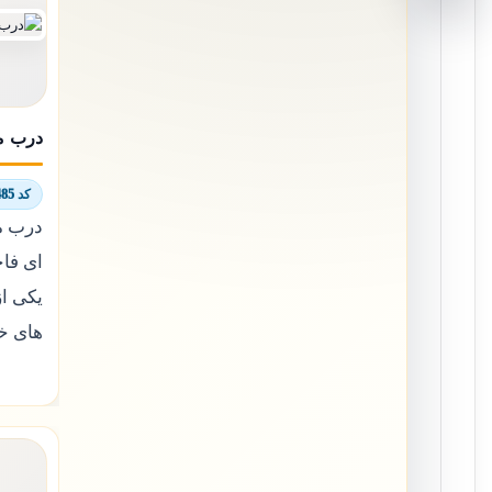
درب م
کد 6856/6485
درب م
ای فاخ
یکی از
های خ