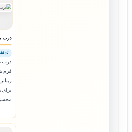
درب م
کد 9447/7544
درب م
فرم ها
زیبات
برای و
محسوب