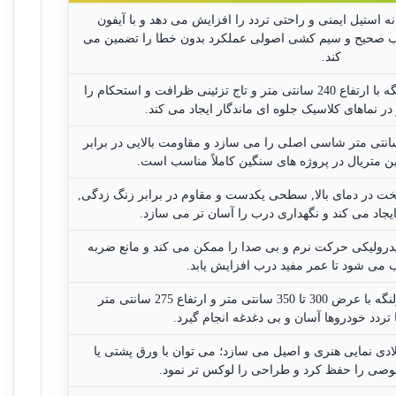
ه استیل ایمنی و راحتی تردد را افزایش می دهد و با آیفون
ب صحیح و سیم کشی اصولی عملکرد بدون خطا را تضمین می
کند.
برای ورودی ساختمان, طراحی دو لنگه با ارتفاع 240 سانتی متر و تاج تزئینی ظرافت و استحکام را
در نماهای کلاسیک جلوه ای ماندگار ایجاد می کند.
فیل ST37 در مقاطع 4×4 تا 6×6 سانتی متر شاسی اصلی را می سازد و مقاومت بالایی در برابر
ین متریال در پروژه های سنگین کاملاً مناسب است.
ت در دمای بالا, سطحی یکدست و مقاوم در برابر زنگ زدگی,
جاد می کند و نگهداری درب را آسان تر می سازد.
 هیدرولیکی حرکت نرم و بی صدا را ممکن می کند و مانع ضربه
 می شود تا عمر مفید درب افزایش یابد.
برای پارکینگ ویلا, مدل ریلی یا دولنگه با عرض 300 تا 350 سانتی متر و ارتفاع 275 سانتی متر
ردد خودروها آسان و بی دغدغه انجام گیرد.
دی نمایی هنری و اصیل می سازد؛ می توان با ورق پشتی یا
ی را حفظ کرد و طراحی را لوکس تر نمود.