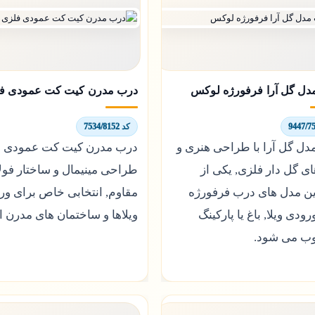
دل گل آرا فرفورژه لوکس
درب مدرن کیت کت عمودی ف
کد 7534/8152
دل گل آرا با طراحی هنری و
درب مدرن کیت کت عمودی ب
ی گل دار فلزی, یکی از
طراحی مینیمال و ساختار فول
رین مدل های درب فرفورژه
مقاوم, انتخابی خاص برای ور
رودی ویلا, باغ یا پارکینگ
ویلاها و ساختمان های مدرن 
 می شود.