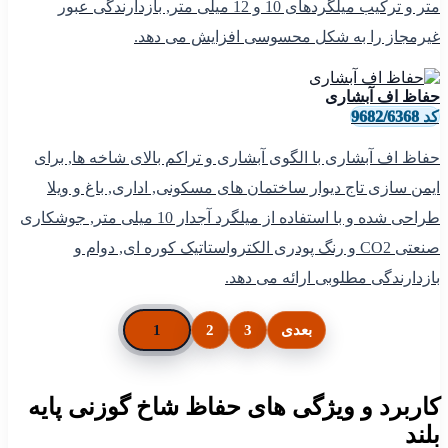
متر و ترکیب میلگردهای 10 و 12 میلی متر, بازدارندگی عبور
غیرمجاز را به شکل محسوسی افزایش می دهد.
حفاظ اف آبشاری
کد 9682/6368
حفاظ اف آبشاری با الگوی آبشاری و تراکم بالای شاخه ها, برای
ایمن سازی تاج دیوار ساختمان های مسکونی, اداری, باغ و ویلا
طراحی شده و با استفاده از میلگرد آجدار 10 میلی متر, جوشکاری
صنعتی CO2 و رنگ پودری الکترواستاتیک کوره ای, دوام و
بازدارندگی مطلوبی ارائه می دهد.
بعدی
3
2
1
کاربرد و ویژگی های حفاظ شاخ گوزنی پایه
بلند