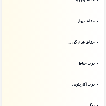
حفاظ پنجره
حفاظ دیوار
حفاظ شاخ گوزنی
درب حیاط
درب آکاردئونی
بلاگ