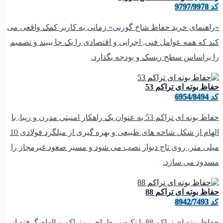
کد 9797/9978
«راهنمای خرید حفاظ شاخ گوزنی» زمانی به کاربر کمک واقعی می
کند که همه عوامل فنی, اجرایی و اقتصادی را یک جا ببیند و تصمیم
را براساس سطح ریسک و بودجه بگذارد.
حفاظ بوته ای تراکم 53
کد 6954/8494
حفاظ بوته ای تراکم 53 به عنوان یک راهکار امنیتی مدرن و زیبا, با
الهام از شکل شاخه های طبیعی و بهره گیری از میلگرد فولادی 10
میلی متر, روی تاج دیوار نصب می شود و مسیر صعود غیرمجاز را
مسدود می سازد.
حفاظ بوته ای تراکم 88
کد 8942/7493
حفاظ بوته ای تراکم 88 با تکیه بر طراحی متراکم و الهام گرفته از