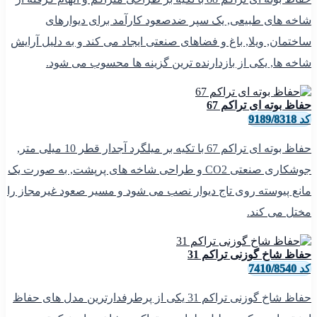
شاخه های طبیعی, یک سپر ضدصعود کارآمد برای دیوارهای
ساختمان, ویلا, باغ و فضاهای صنعتی ایجاد می کند و به دلیل آرایش
شاخه ها, یکی از بازدارنده ترین گزینه ها محسوب می شود.
حفاظ بوته ای تراکم 67
کد 9189/8318
حفاظ بوته ای تراکم 67 با تکیه بر میلگرد آجدار قطر 10 میلی متر,
جوشکاری صنعتی CO2 و طراحی شاخه های پرپشت, به صورت یک
مانع پیوسته روی تاج دیوار نصب می شود و مسیر صعود غیرمجاز را
مختل می کند.
حفاظ شاخ گوزنی تراکم 31
کد 7410/8540
حفاظ شاخ گوزنی تراکم 31 یکی از پرطرفدارترین مدل های حفاظ