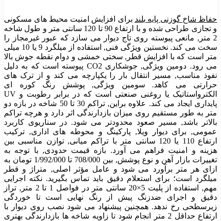
حفاظ شاخ گوزنی پایه بلند
برای افزایش امنیت محیط های مسکونی
و تجازی طراحی شده و با ارتفاع 90 تا 120 سانتی متر و طول شاخه
2 متر, مانعی پیوسته روی تاج دیوار می سازد که عبور غیرمجاز را
سخت می کند. نخستین ویژگی فنی, استفاده از میلگرد 9 یا 10 میلی
متر است که با افزایش قطر, سختی خمشی و دوام نقطه جوش بالا
می رود. دومین ویژگی, جوشکاری CO2 پیوسته است که به دلیل
نفوذ مناسب, مسیر انتقال بار را یکپارچه می کند و از ترک های
حرارتی می کاهد. سومین ویژگی, پوشش رنگ کوره ای
الکترواستاتیک یا روغنی صنعتی است که در برابر رطوبت و UV
پایداری ایجاد می کند. علاوه براین, تراکم 30 تا 50 شاخه در بازه دو
متر به طور مستقیم روی میزان بازدارندگی اثر دارد و هرچه تراکم
بالاتر باشد, مسیر صعود محدودتر می شود. در سناریوی کاربرد
عمومی, برای دیوار ویلا, پارکینگ و محوطه های اداری, ترکیب
ارتفاع 110 یا 120 سانتی متر با تراکم میانی, توازن مناسبی بین
هزینه و امنیت فراهم می آورد. بازه قیمت حدودی, با توجه به
تغییرات بازار آهن و نوع پوشش, بین 708/000 تا
1/992/000
تومان به
ازای هر متر برآورد می شود و عامل مؤثر اصلی, متراژ و قطر
میلگرد است؛ برای استعلام دقیق باید تماس بگیرید. نکته اجرایی
مهم, استفاده از پلیت 5×20 سانتی متر در فواصل 1 تا 2 متر, تراز
دقیق و اجرای ضدزنگ پیش از رنگ نهایی است تا خوردگی
زیرسطحی رخ ندهد. همچنین پیشنهاد می شود نصب روی دیوار با
ارتفاع حداقل 2 متر انجام شود تا زاویه شاخه ها بازدارندگی بهتری