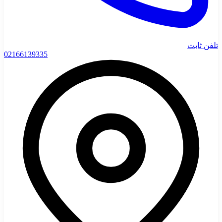
تلفن ثابت
02166139335