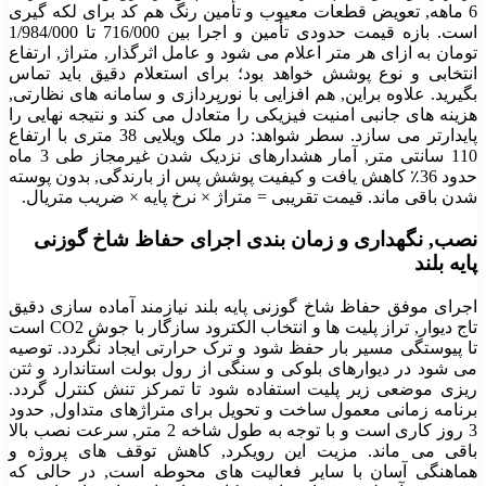
6 ماهه, تعویض قطعات معیوب و تأمین رنگ هم کد برای لکه گیری
است. بازه قیمت حدودی تأمین و اجرا بین 716/000 تا
1/984/000
تومان به ازای هر متر اعلام می شود و عامل اثرگذار, متراژ, ارتفاع
انتخابی و نوع پوشش خواهد بود؛ برای استعلام دقیق باید تماس
بگیرید. علاوه براین, هم افزایی با نورپردازی و سامانه های نظارتی,
هزینه های جانبی امنیت فیزیکی را متعادل می کند و نتیجه نهایی را
پایدارتر می سازد. سطر شواهد: در ملک ویلایی 38 متری با ارتفاع
110 سانتی متر, آمار هشدارهای نزدیک شدن غیرمجاز طی 3 ماه
حدود 36٪ کاهش یافت و کیفیت پوشش پس از بارندگی, بدون پوسته
شدن باقی ماند. قیمت تقریبی = متراژ × نرخ پایه × ضریب متریال.
نصب, نگهداری و زمان بندی اجرای حفاظ شاخ گوزنی
پایه بلند
اجرای موفق حفاظ شاخ گوزنی پایه بلند نیازمند آماده سازی دقیق
تاج دیوار, تراز پلیت ها و انتخاب الکترود سازگار با جوش CO2 است
تا پیوستگی مسیر بار حفظ شود و ترک حرارتی ایجاد نگردد. توصیه
می شود در دیوارهای بلوکی و سنگی از رول بولت استاندارد و ثتن
ریزی موضعی زیر پلیت استفاده شود تا تمرکز تنش کنترل گردد.
برنامه زمانی معمول ساخت و تحویل برای متراژهای متداول, حدود
3 روز کاری است و با توجه به طول شاخه 2 متر, سرعت نصب بالا
باقی می ماند. مزیت این رویکرد, کاهش توقف های پروژه و
هماهنگی آسان با سایر فعالیت های محوطه است, در حالی که