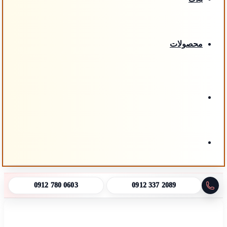
محصولات
تغییر
پوسته
جستجو
0912 780 0603
0912 337 2089
برای