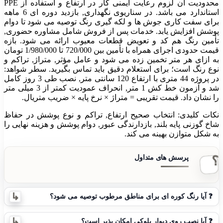
محدودیت آن لزوم رعایت ایمنی کار در ارتفاع و استفاده از PPE
استاندارد می باشد. در سناریوی نگهداری, بازدید دوره ای 6 ماهه
برای سفت کاری جوش ها و لکه گیری رنگ توصیه می شود تا دوام
پوشش افزایش یابد. خدمات پس از فروش شامل مشاوره حضوری,
تأمین رنگ هم کد و تعویض قطعات معیوب ارائه می شود. بازه
قیمت حدودی اجرای همراه با تأمین بین 720/000 تا
1/980/000
تومان
به ازای هر متر تخمین زده می شود و عامل مؤثر, متراژ, تراکم و
نوع رنگ است؛ برای استعلام دقیق باید تماس بگیرید. سطر شواهد:
در پروژه 44 متری با ارتفاع 120 سانتی متر, نصب طی 3 روز کامل
شد و آزمون خط کش 1 متر, انحراف عمودیت کمتر از 3 میلی متر
را نشان داد. قیمت تقریبی = متراژ × نرخ پایه × ضریب متریال.
نکات کلیدی: انتخاب صحیح ارتفاع, تراکم و نوع پوشش در حفاظ
شاخ گوزنی پایه بلند, بازدارندگی عبور, دوام پوشش و هزینه نهایی را
به شکل متوازن بهینه می کند.
❓
آیا رنگ کوره ای برای مناطق مرطوب توصیه می شود؟
❓
آیا نصب روی دیوار بلوکی امکان پذیر است؟