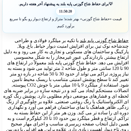
💡
برای حفاظ شاخ گوزنی پایه بلند یه پیشنهاد آخر هفته داریم.
11:50:19
قیمت «حفاظ شاخ گوزنی» بهتر شده؛ متراژ و ارتفاع دیوار رو بگو تا سریع
برآورد کنیم.
حفاظ شاخ گوزنی پایه بلند
با تکیه بر میلگرد فولادی و طراحی
چندشاخه نوک تیز, برای افزایش امنیت دیوار حیاط, باغ, ویلا,
پارکینگ و ساختمان های مسکونی و تجاری به کار می رود و به دلیل
ارتفاع بیشتر, بازدارندگی عبور غیرمجاز را به شکل محسوسی
افزایش می دهد. حفاظ شاخ گوزنی پایه بلند معمولاً در ارتفاع های
90 تا 120 سانتی متر و طول شاخه 2 متر تولید می شود و بسته به
نیاز پروژه, تراکم می تواند از حدود 30 تا 50 شاخه در بازه دو متر
تغییر کند تا سطح پوشش امنیتی متناسب با ریسک محیط تأمین
شود. استفاده از میلگرد 9 یا 10 میلی متر با جوش CO2 پیوسته,
اتصالات مستحکم ایجاد می کند و در نتیجه سازه در برابر ضربه های
لحظه ای و فشارهای موضعی دوام مطلوبی دارد. پوشش رنگ کوره
ای الکترواستاتیک یا رنگ روغنی صنعتی, علاوه بر جلوگیری از زنگ
زدگی, ظاهر هماهنگ با نمای ساختمان فراهم می آورد و نگهداری
دوره ای را ساده تر می کند. وزن هر متر از این حفاظ بسته به
تراکم, ارتفاع و قطر میلگرد بین حدود 10 تا 20 کیلوگرم است و به
همین دلیل انتخاب صفحه زیرسری مناسب و اجرای مهار صحیح
روی تاج دیوار اهمیت زیادی دارد. علاوه براین, هم افزایی با دوربین