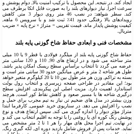
ایجاد کند. در نتیجه, این محصول با ترکیب امنیت بالا, دوام پوشش و
سرعت اجرا, نیاز دیوارهای بلند را به صورت قابل اتکا برطرف می
کند. سطر شواهد: در نصب 46 متر روی دیوار 3 متر, کاهش
رویدادهای بالا رفتگی حدود 41٪ ثبت شد و با سرویس 6 ماهه,
کیفیت پوشش پایدار ماند. قیمت تقریبی = متراژ × نرخ پایه × ضریب
متریال.
مشخصات فنی و ابعادی حفاظ شاخ گوزنی پایه بلند
حفاظ شاخ گوزنی پایه بلند از میلگرد فولادی با قطر 9 یا 10 میلی
متر ساخته می شود و در ارتفاع های 90, 110 و 120 سانتی متر
عرضه می گردد تا انتخاب براساس سطح ریسک امکان پذیر باشد.
طول هر شاخه 2 متر و عرض میانگین حدود 30 سانتی متر است و
بسته به تراکم, وزن هر متر طول بین 10 تا 20 کیلوگرم متغیر خواهد
بود؛ این مقادیر در طراحی صفحه زیرسری و انتخاب رول بولت
استاندارد اهمیت دارد. مزیت اصلی این پیکربندی, افزایش سطح
درگیری شاخه ها با مسیر صعود و کاهش نقاط کور است, هرچند
وزن بیشتر در مدل های ضخیم تر, نیاز به تیم مجرب برای حمل و
نصب را افزایش می دهد. در سناریوی خرید عمومی, کارفرما ابتدا
متراژ مؤثر دیوار را اندازه گیری می کند, سپس ارتفاع هدف و نوع
پوشش رنگ کوره ای یا روغنی را با توجه به اقلیم انتخاب می کند و
در نهایت, تیم اجرا محل های مهار را هر 1 تا 2 متر مشخص می
نماید. خدمات پس از فروش شامل بازدید دوره ای, لکه گیری رنگ,