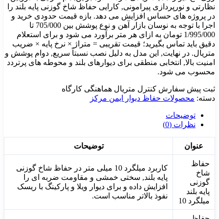
نظارتی و نورپردازی پیرامونی, کارایی حفاظ شاخ گوزنی پایه بلند را
در پروژه های حساس افزایش می دهد. بازه قیمت حدودی خرید و
اجرا با توجه به نوسان بازار آهن و نوع پوشش بین 705/000 تا
1/995/000
تومان به ازای هر متر برآورد می شود و برای استعلام
دقیق باید تماس بگیرید؛ قیمت تقریبی = متراژ × نرخ پایه × ضریب
متریال. در نهایت, این مدل به دلیل نصب نسبتاً سریع, دوام پوشش و
امنیت بالا, انتخابی منطقی برای دیوارهای بلند و محوطه های پرتردد
محسوب می شود.
ثبت پیش سفارش
کنترل متریال
هماهنگی کارگاه
دسته:
محصولات حفاظ دیوار ایمن مرکز
توضیحات
نظرات (0)
عنوان
توضیحات
حفاظ
کاربرد میلگرد 10 میلی متر در حفاظ شاخ گوزنی
شاخ
پایه بلند, سختی خمشی و مقاومت ضربه ای را
گوزنی
افزایش داده و برای دیوار ویلا و پارکینگ با ریسک
پایه بلند
نفوذ بالاتر مناسب است.
میلگرد 10
حفاظ