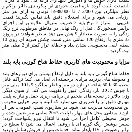
سفت کاری جوش ها و آموزش نگهداری ارائه می شود تا کارایی
بلندمدت تثبیت گردد. بازه قیمت حدودی این پیکربندی, با اثر تراکم و
قطر میلگرد, بین 712/000 تا
1/988/000
تومان به ازای هر متر
ارزیابی می شود و برای استعلام دقیق باید تماس بگیرید؛ قیمت
تقریبی = متراژ × نرخ پایه × ضریب متریال. علاوه بر این, اجرای
پرایمر ضدخوردگی قبل از رنگ نهایی در مناطق مرطوب, نرخ زنگ
زدگی را به صورت معنادار کاهش می دهد. سطر شواهد: در پروژه
32 متری با ارتفاع 120 سانتی متر, تست چکش ضربه ای روی 10
نقطه, لقی محسوسی نشان نداد و خطای تراز کمتر از 2 میلی متر
ثبت گردید.
مزایا و محدودیت های کاربری حفاظ شاخ گوزنی پایه بلند
حفاظ شاخ گوزنی پایه بلند به دلیل ارتفاع بیشتر, برای دیوارهای بلند
و محوطه های پرتردد مزایای برجسته ای ایجاد می کند؛ تراکم قابل
تنظیم 30 تا 50 شاخه در بازه دو متر و قطر میلگرد 9 یا 10 میلی متر
با جوش CO2, بازدارندگی عبور را تقویت می کند. از سوی دیگر,
وزن بالاتر در نسخه های ضخیم تر, برنامه ریزی حمل و نیاز به پلیت
مهاری دقیق تر را ضروری می سازد که البته با تیم اجرایی مجرب,
این محدودیت مدیریت می شود. در سناریوی نصب عمومی, پس از
بازدید میدانی, محل های مهار با پلیت 5×20 سانتی متر تعیین شده و
جوش محیطی کامل اجرا می شود تا انتقال نیرو یکنواخت گردد؛
سپس پوشش رنگ کوره ای یا روغنی اعمال می شود تا سطح در
برابر رطوبت و UV پایدار بماند. خدمات پس از فروش شامل بازدید