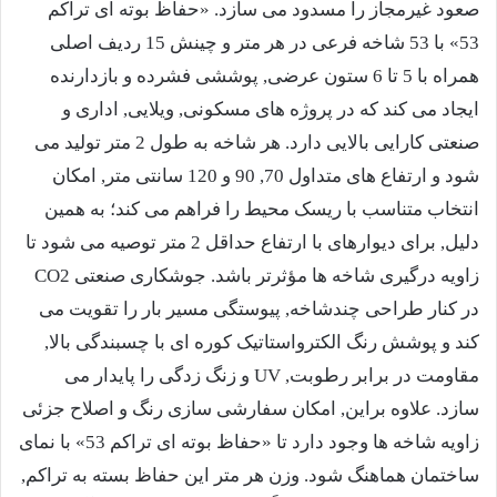
صعود غیرمجاز را مسدود می سازد. «حفاظ بوته ای تراکم
53» با 53 شاخه فرعی در هر متر و چینش 15 ردیف اصلی
همراه با 5 تا 6 ستون عرضی, پوششی فشرده و بازدارنده
ایجاد می کند که در پروژه های مسکونی, ویلایی, اداری و
صنعتی کارایی بالایی دارد. هر شاخه به طول 2 متر تولید می
شود و ارتفاع های متداول 70, 90 و 120 سانتی متر, امکان
انتخاب متناسب با ریسک محیط را فراهم می کند؛ به همین
دلیل, برای دیوارهای با ارتفاع حداقل 2 متر توصیه می شود تا
زاویه درگیری شاخه ها مؤثرتر باشد. جوشکاری صنعتی CO2
در کنار طراحی چندشاخه, پیوستگی مسیر بار را تقویت می
کند و پوشش رنگ الکترواستاتیک کوره ای با چسبندگی بالا,
مقاومت در برابر رطوبت, UV و زنگ زدگی را پایدار می
سازد. علاوه براین, امکان سفارشی سازی رنگ و اصلاح جزئی
زاویه شاخه ها وجود دارد تا «حفاظ بوته ای تراکم 53» با نمای
ساختمان هماهنگ شود. وزن هر متر این حفاظ بسته به تراکم,