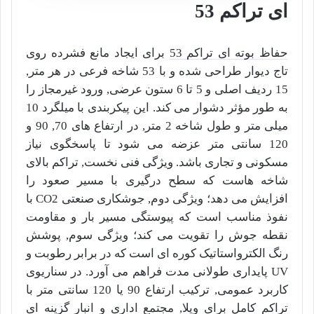
ای تراکم 53
حفاظ بوته ای تراکم 53
برای ایجاد مانع فشرده روی
تاج دیوار طراحی شده و با 53 شاخه فرعی در هر متر,
15 ردیف اصلی و 5 تا 6 ستون عرضی, ورود غیرمجاز را
به طور مؤثر دشوار می کند. این پیکربندی با میلگرد 10
میلی متر و طول شاخه 2 متر, در ارتفاع های 70, 90 و
120 سانتی متر عزضه می شود تا پاسخگوی نیاز
مسکونی و تجاری باشد. ویژگی فنی نخست, تراکم بالای
شاخه هاست که سطح درگیری با مسیر صعود را
افزایش می دهد؛ ویژگی دوم, جوشکاری صنعتی CO2 با
نفوذ مناسب است که پیوستگی مسیر بار و مقاومت
نقطه جوش را تقویت می کند؛ ویژگی سوم, پوشش
رنگ الکترواستاتیک کوره ای است که در برابر رطوبت و
UV پایداری طولانی مدت فراهم می آورد. در سناریوی
کاربرد عمومی, ترکیب ارتفاع 90 یا 120 سانتی متر با
تراکم کامل برای ویلا, مجتمع اداری و انبار گزینه ای