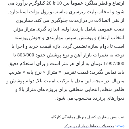
ارتفاع و قطر میلگرد عموماً بین 10 تا 20 کیلوگرم برآورد می
شود و انتخاب پلیت زیرسری مناسب و رول بولت استاندارد,
از لقی اتصالات در درازمدت جلوگیری می کند. سناریوی
نصب عمومی شامل بازدید اولیه, اندازه گیری متراژ مؤثر,
انتخاب ارتفاع و پوشش, سپس مهاربندی و جوش پیوسته
است تا دوام سازه تضمین گردد. بازه قیمت خرید و اجرا با
توجه به تغییرات بازار آهن و نوع پوشش حدود 803/000 تا
1/997/000
تومان به ازای هر متر است و برای استعلام دقیق
باید تماس بگیرید؛ قیمت تقریبی = متراژ × نرخ پایه × ضریب
متریال. در نتیجه, این مدل با ترکیب امنیت بالا, دوام پوشش و
ظاهر منظم, انتخابی منطقی برای پروژه های متراژ بالا و
دیوارهای پرتردد محسوب می شود.
ثبت پیش سفارش
کنترل متریال
هماهنگی کارگاه
دسته:
محصولات حفاظ دیوار ایمن مرکز