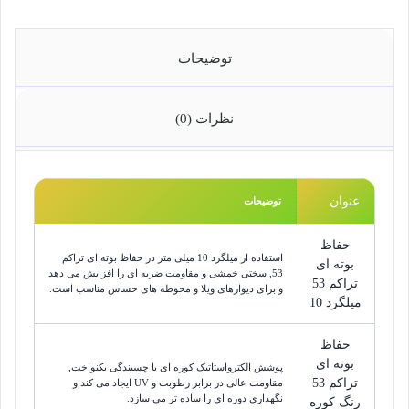
توضیحات
نظرات (0)
عنوان
توضیحات
حفاظ
استفاده از میلگرد 10 میلی متر در حفاظ بوته ای تراکم
بوته ای
53, سختی خمشی و مقاومت ضربه ای را افزایش می دهد
تراکم 53
و برای دیوارهای ویلا و محوطه های حساس مناسب است.
میلگرد 10
حفاظ
بوته ای
پوشش الکترواستاتیک کوره ای با چسبندگی یکنواخت,
تراکم 53
مقاومت عالی در برابر رطوبت و UV ایجاد می کند و
نگهداری دوره ای را ساده تر می سازد.
رنگ کوره