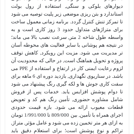
دیوارهای بلوکی و سنگی, استفاده از رول بولت
استاندارد و بتن ریزی موضعی زیر پلیت توصیه می شود
تا تمرکز تنش کنترل گردد. برنامه زمانی معمول ساخت
برای متراژهای متداول حدود 3 روز کاری است و به
واسطه طول شاخه 2 متر, سرعت نصب بالا می ماند؛
در نتیجه هم پوشانی با سایر فعالیت های محوطه آسان
تر مدیریت می شود. مزیت این رویکرد, کاهش توقف
پروژه و تحویل هماهنگ است, در حالی که محدودیت آن
لزوم رعایت ایمنی کار در ارتفاع و استفاده از PPE می
باشد. در سناریوی نگهداری, بازدید دوره ای 6 ماهه برای
سفت کاری جوش ها و لکه گیری رنگ پیشنهاد می شود
تا دوام پوشش افزایس یابد. خدمات پس از فروش
شامل مشاوره حضوری, تأمین رنگ هم کد و تعویض
قطعات معیوب ارائه می شود. بازه قیمت حدودی
اجرای همراه با تأمین, بین 809/000 تا
1/991/000
تومان
به ازای هر متر تخمین زده می شود و عامل مؤثر, متراژ,
تراکم و نوع پوشش است؛ برای استعلام دقیق باید