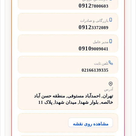
0912
7800603
بازرگانی و صادرات
0912
3372089
مدیر عامل
0910
9009041
تلفن ثابت
02166139335
آدرس
تهران, احمدآباد مستوفی, منطقه حسن آباد
خالصه, بلوار شهدا, میدان شهدا, پلاک 11
مشاهده روی نقشه