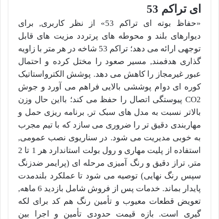
ای تراکم 53
«حفاظ بوته ای تراکم 53» از نظر کاربری, برای
دیوارهای بلند و محوطه های پرتردد مزیت های قابل
توجهی ارائه می دهد؛ تراکم 53 شاخه در هر متر با زاویه
گذاری هدفمند, مسیر صعود را مختل کرده و احتمال
عبور غیرمجاز را کاهش می دهد. پوشش الکترواستاتیک
کوره ای دوام پوششی بالایی فراهم می آورد و جوش
CO2 پیوستگی اتصال را حفظ می کند؛ بااین حال وزن
بالاتر نسبت به مدل های سبک تر, برنامه ریزی حمل و
مهاربندی دقیق تر را ضروری می سازد که با تیم مجرب
به خوبی مدیریت می شود. در سناریوی نصب عمومی,
استفاده از پلیت مهاری و رول بولت استاندارد هر 1 تا 2
متر, تراز دقیق و رنگ آمیزی مرحله ای (پرایمر ضدزنگ
سپس رنگ نهایی) توصیه می شود تا عملکرد بلندمدت
پایدار بماند. خدمات پس از فروش شامل بازدید 6 ماهه,
تعویض قطعات معیوب و تأمین رنگ هم کد برای لکه
گیری است. بازه قیمت حدودی تأمین و اجرا بین