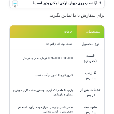
❓
آیا نصب روی دیوار بلوکی امکان پذیر است؟
برای سفارش با ما تماس بگیرید.
مشخصات
جزئیات
نوع محصول
حفاظ بوته ای تراکم 53
قیمت
803/000
 تا 
1/997/000
تومان
به ازای هر متر.
(حدودی)
⏳ زمان
3 روز کاری تا تحویل و آماده نصب
سفارش
خدمات پس از
بازدید 6 ماهه, لکه گیری پوشش, سفت کاری جوش و
مشاوره نگهداری.
فروش
نحوه ثبت
تماس تلفنی و ارسال متراژ جهت برآورد؛ استعلام
دقیق پس از بازدید میدانی.
سفارش