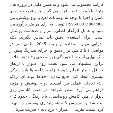
کارآمد محسوب می شود و به همین دلیل در پروژه های
متراژ بالا مورد توجه قرار می گیرد. بازه قیمت حدودی
تأمین و اجرا با توجه به نوسانات آهن و نوع پوشش, بین
804/000 تا
1/996/000
تومان به ازای هر متر برآورد می
شود و عامل اثرگذار اصلی, متراژ و ضخامت پوشش
است؛ برای استعلام دقیق باید تماس بگیرید. نکته
اجرایی مهم, استفاده از پلیت 5×20 سانتی متر در
فواصل 1 تا 2 متر, تراز دقیق و اجرای ضدزنگ پیش از
رنگ نهایی است تا خوردگی زیرسطحی رخ ندهد. علاوه
براین, پیشنهاد می شود نصب روی دیوار با ارتفاع
حداقل 2 متر انجام شود تا زاویه شاخه ها بازدارندگی
بیشتری ایجاد کند. جمع بندی: «حفاظ بوته ای تراکم
53» تعادلی عملی بین امنیت, دوام پوشش و هزینه
فراهم می آورد. سطر شواهد: در نصب 48 متر روی
دیوار 3 متر, کاهش رویدادهای بالا رفتگی حدود 42٪
ثبت شد و سرویس 6 ماهه پایداری پوشش را تثبیت
کرد. قیمت تقریبی = متراژ × نرخ پایه × ضریب متریال.