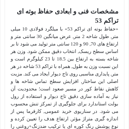
مشخصات فنی و ابعادی حفاظ بوته ای
تراکم 53
«حفاظ بوته ای تراکم 53» با میلگرد فولادی 10 میلی
متر, طول شاخه 2 متر, عرض میانگین 30 سانتی متر و
ارتفاع های 70, 90 و 120 سانتی متر تولید می شود تا بر
اساس سطح ریسک, انتخاب دقیق ممکن شود. وزن هر
شاخه بسته به ارتفاع بین 18.5 تا 23 کیلوگرم است و
این نسبت وزن به طول, همراه با تراکم 53 شاخه در هر
متر, پایداری مناسبی روی تاج دیوار ایجاد می کند. مزیت
اصلی این ساختار, افزایش سطح تماس شاخه ها و
کاهش نقاط کور در مسیر صعود است؛ محدودیت آن
نیاز به آماده سازی دقیق تاج دیوار و استفاده از رول
بولت استاندارد برای جلوگیری از تمرکز تنش محسوب
می شود. در سناریوی خرید عمومی, کارفرما پس از
اندازه گیری متراژ مؤثر, ارتفاع هدف را تعیین کرده و
نوع پوشش رنگ کوره ای یا ترکیب ضدزنگ+روغنی را