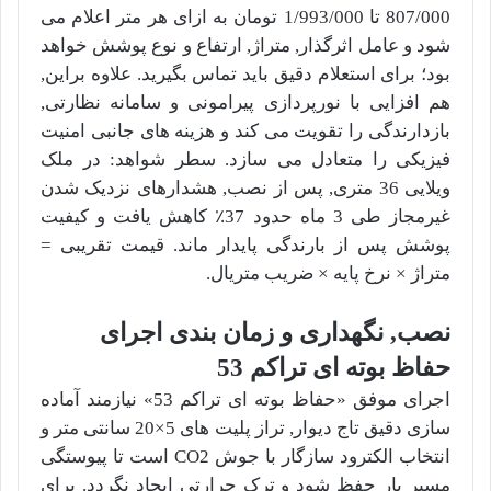
807/000 تا
1/993/000
تومان به ازای هر متر اعلام می
شود و عامل اثرگذار, متراژ, ارتفاع و نوع پوشش خواهد
بود؛ برای استعلام دقیق باید تماس بگیرید. علاوه براین,
هم افزایی با نورپردازی پیرامونی و سامانه نظارتی,
بازدارندگی را تقویت می کند و هزینه های جانبی امنیت
فیزیکی را متعادل می سازد. سطر شواهد: در ملک
ویلایی 36 متری, پس از نصب, هشدارهای نزدیک شدن
غیرمجاز طی 3 ماه حدود 37٪ کاهش یافت و کیفیت
پوشش پس از بارندگی پایدار ماند. قیمت تقریبی =
متراژ × نرخ پایه × ضریب متریال.
نصب, نگهداری و زمان بندی اجرای
حفاظ بوته ای تراکم 53
اجرای موفق «حفاظ بوته ای تراکم 53» نیازمند آماده
سازی دقیق تاج دیوار, تراز پلیت های 5×20 سانتی متر و
انتخاب الکترود سازگار با جوش CO2 است تا پیوستگی
مسیر بار حفظ شود و ترک حرارتی ایجاد نگردد. برای