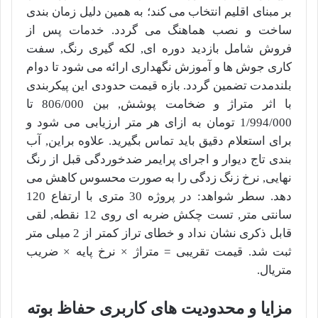
بر مبنای اقلیم انتخاب می کند؛ به همین دلیل زمان بندی
ساخت و نصب هماهنگ می گردد. خدمات پس از
فروش شامل بازدید دوره ای, لکه گیری رنگ, سفت
کاری جوش ها و آموزش نگهداری ارائه می شود تا دوام
بلندمدت تضمین گردد. بازه قیمت حدودی این پیکربندی
با اثر متراژ و ضخامت پوشش, بین 806/000 تا
1/994/000
تومان به ازای هر متر ارزیابی می شود و
برای استعلام دقیق باید تماس بگیرید. علاوه براین, آب
بندی تاج دیوار و اجرای پرایمر ضدخوردگی قبل از رنگ
نهایی, نرخ زنگ زدگی را به صورت محسوس کاهش می
دهد. سطر شواهد: در پروژه 30 متری با ارتفاع 120
سانتی متر, تست چکش ضربه ای روی 12 نقطه, لقی
قابل ذکری نشان نداد و خطای تراز کمتر از 2 میلی متر
ثبت شد. قیمت تقریبی = متراژ × نرخ پایه × ضریب
متریال.
مزایا و محدودیت های کاربری حفاظ بوته